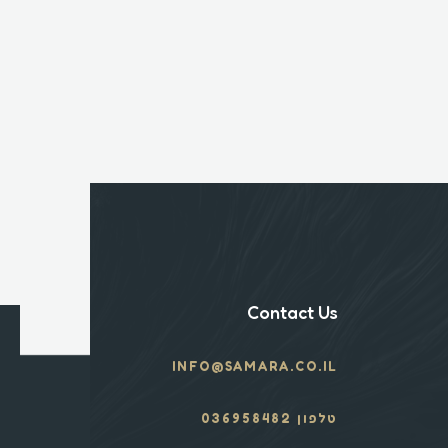
Contact Us
INFO@SAMARA.CO.IL
טלפון 036958482