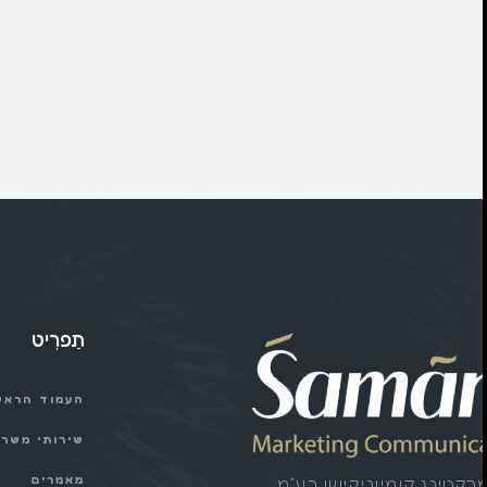
תַפרִיט
העמוד הראש
שירותי משר
מאמרים
קטינג קומיוניקישן בע”מ