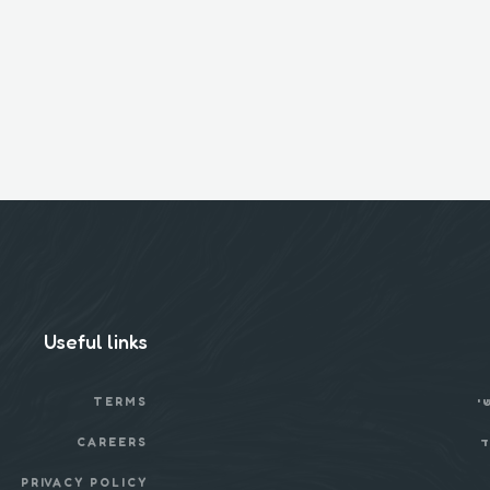
Useful links
י
TERMS
ד
CAREERS
PRIVACY POLICY