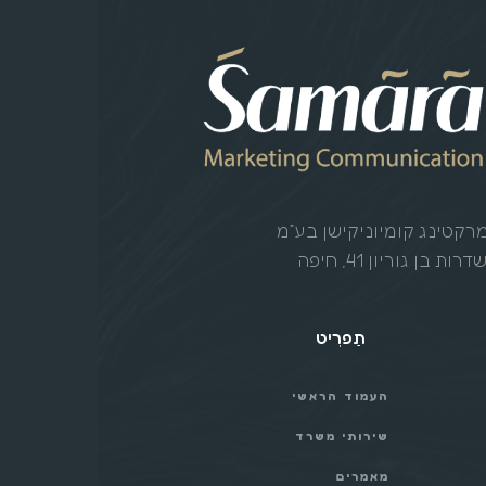
קטינג קומיוניקישן בע”מ
ות בן גוריון 41, חיפה
תַפרִיט
העמוד הראשי
שירותי משרד
מאמרים