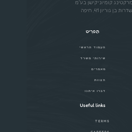
קטינג קומיוניקישן בע”מ
ות בן גוריון 41, חיפה
תַפרִיט
העמוד הראשי
שירותי משרד
מאמרים
הצוות
דברו איתנו
Useful links
TERMS
CAREERS