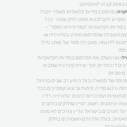
באופן קבוע לאינטרנט.
וקרה:
פרסום במדיות קלאסיות משדר יוקרה
 ומסייע לכם לבנות מותג חזק ומוכר. ככל
מדיות הקלאסיות "המדיה היא המסר" –
ם העובדה שהפרסום מופיע בטלוויזיה או
וצות לדוגמה, מעבירה מסר של מותג גדול,
מתי.
יל:
אנו נשלב את הפרסום במדיות הקלאסיות
נים דיגיטליים, תוך יצירת סינרגיה שתביא
מיטביות.
נוסה של סמארה בעל ניסיון רב שנים בניהול,
יסה ורכש מדיה, פיתוח וביצוע קמפיינים בכל
קלאסיות המרכזיות לרבות: טלוויזיה, רדיו,
צות ועיתונות. חשוב לציין שחלקים נרחבים
עד הערבים בישראל עדיין צורכים לא מעט
אסיות, בגלל ההרגלים השמרנים בחלק
ם הערבים.