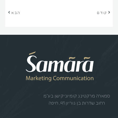
קודם
הבא
סמארה מרקטינג קומיוניקישן בע”מ
רחוב שדרות בן גוריון 41, חיפה