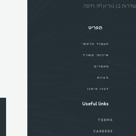
ות בן גוריון 41, חיפה
תַפרִיט
העמוד הראשי
שירותי משרד
מאמרים
הצוות
דברו איתנו
Useful links
TERMS
CAREERS